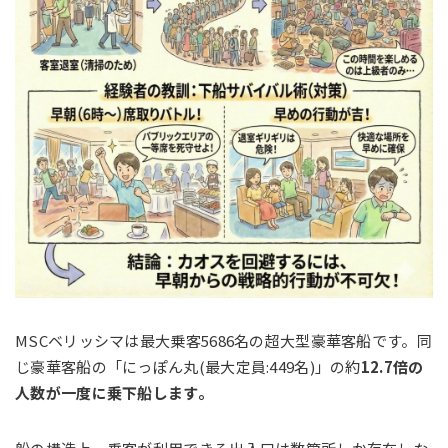
MSCベリッシマは最大乗客5686名の超大型豪華客船です。同
じ豪華客船の「にっぽん丸(最大定員:449名)」の約
12.7倍の
人数が一度に乗下船します。