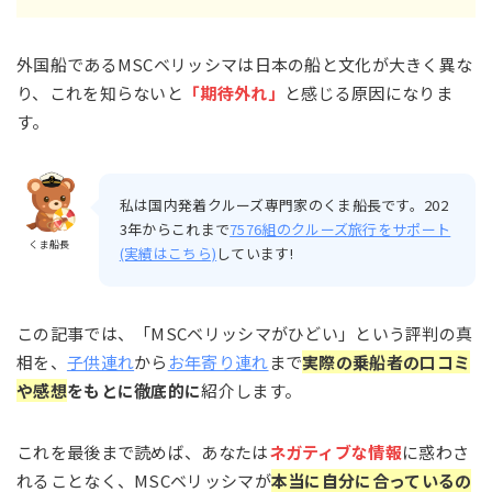
外国船であるMSCベリッシマは日本の船と文化が大きく異な
り、これを知らないと
「期待外れ」
と感じる原因になりま
す。
私は国内発着クルーズ専門家のくま船長です。202
3年からこれまで
7576組のクルーズ旅行をサポート
くま船長
(実績はこちら)
しています!
この記事では、「MSCベリッシマがひどい」という評判の真
相を、
子供連れ
から
お年寄り連れ
まで
実際の乗船者の口コミ
や感想
をもとに徹底的に
紹介します。
これを最後まで読めば、あなたは
ネガティブな情報
に惑わさ
れることなく、MSCベリッシマが
本当に自分に合っているの