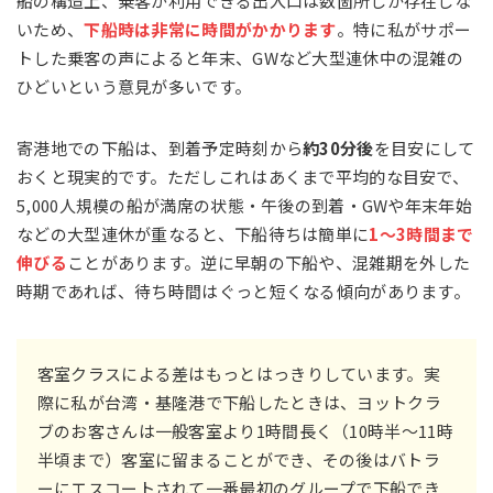
船の構造上、乗客が利用できる出入口は数箇所しか存在しな
いため、
下船時は非常に時間がかかります
。特に私がサポー
トした乗客の声によると年末、GWなど大型連休中の混雑の
ひどいという意見が多いです。
寄港地での下船は、到着予定時刻から
約30分後
を目安にして
おくと現実的です。ただしこれはあくまで平均的な目安で、
5,000人規模の船が満席の状態・午後の到着・GWや年末年始
などの大型連休が重なると、下船待ちは簡単に
1〜3時間まで
伸びる
ことがあります。逆に早朝の下船や、混雑期を外した
時期であれば、待ち時間はぐっと短くなる傾向があります。
客室クラスによる差はもっとはっきりしています。実
際に私が台湾・基隆港で下船したときは、ヨットクラ
ブのお客さんは一般客室より1時間長く（10時半〜11時
半頃まで）客室に留まることができ、その後はバトラ
ーにエスコートされて一番最初のグループで下船でき