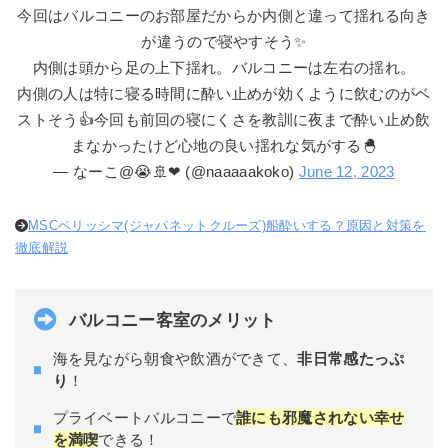
今回はバルコニーのお部屋だからか内側と違って揺れる向き
が違うので寝やすそう✨
内側は頭から足の上下揺れ。バルコニーは左右の揺れ。
内側の人は特に寝る時間に酔い止めが効くように飲むのがベ
ストそう👍今回も前回の寝にくさを教訓に夜まで酔い止め飲
まなかったけど心地の良い揺れな気がする🐣
— なーこ@😭🚢❤ (@naaaaakoko)
June 12, 2023
MSCベリッシマ(ジャパネットクルーズ)船酔いする？原因と対策を
徹底解説
バルコニー客室のメリット
海を見ながら朝食や飲酒ができて、
非日常感たっぷ
り
！
プライベートバルコニーで
誰にも邪魔されない幸せ
を満喫
できる！