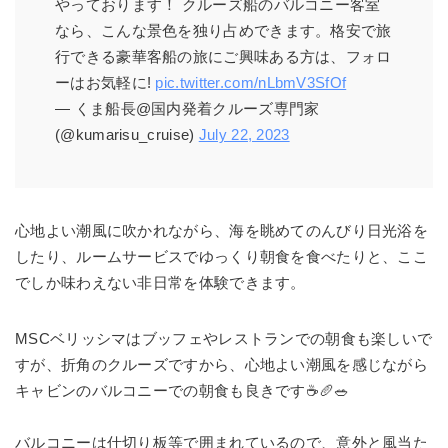
やっております！ クルーズ船のバルコニー客室
なら、こんな景色を独り占めできます。格安で旅
行できる豪華客船の旅にご興味ある方は、フォロ
ーはお気軽に!
pic.twitter.com/nLbmV3SfOf
— くま船長@国内発着クルーズ専門家
(@kumarisu_cruise)
July 22, 2023
心地よい潮風に吹かれながら、海を眺めてのんびり日光浴を
したり、ルームサービスでゆっくり朝食を食べたりと、ここ
でしか味わえない非日常を体験できます。
MSCベリッシマはブッフェやレストランでの朝食も楽しいで
すが、折角のクルーズですから、心地よい潮風を感じながら
キャビンのバルコニーでの朝食も良きです☕🥖🥗
バルコニーは仕切り板等で囲まれているので、意外と風当た