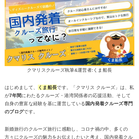
クマリスクルーズ執筆&運営者:くま船長
はじめまして、
くま船長
です。「クマリス クルーズ」は、私
が
7年間
にわたるクルーズ・港湾関係者の応援活動、そして
自身の豊富な経験を基に運営している
国内発着クルーズ専門
のブログ
です。
新婚旅行のクルーズ旅行に感動し、コロナ禍の中、多くの
方々にクルーズの魅力をお伝えしたいと考え、国内発着クル