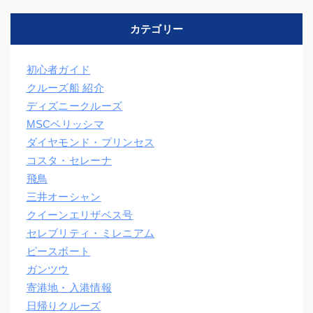
カテゴリー
初心者ガイド
クルーズ船 紹介
ディズニークルーズ
MSCベリッシマ
ダイヤモンド・プリンセス
コスタ・セレーナ
飛鳥
三井オーシャン
クイーンエリザベス号
セレブリティ・ミレニアム
ピースボート
ガンツウ
寄港地・入港情報
日帰りクルーズ