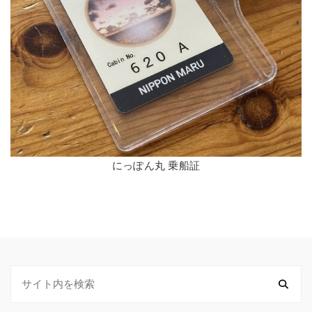
にっぽん丸 乗船証