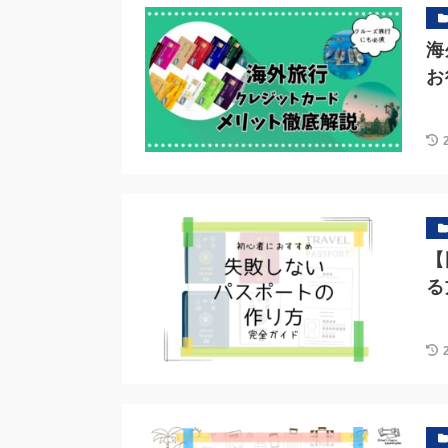
海
お
【
る