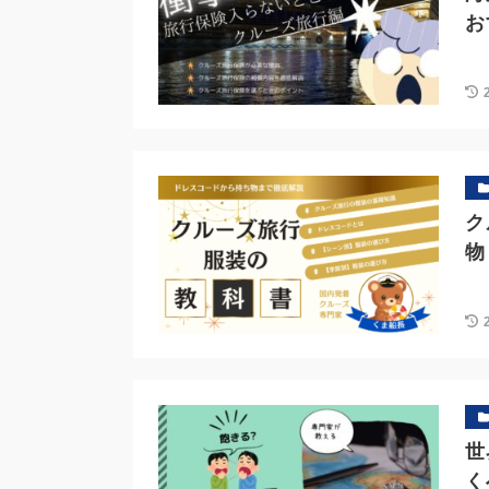
お
ク
物
世
く