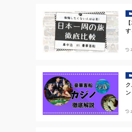
【
す
ク
ン