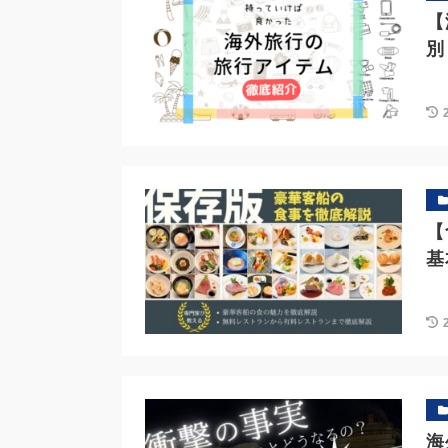
【
別
【
基
海