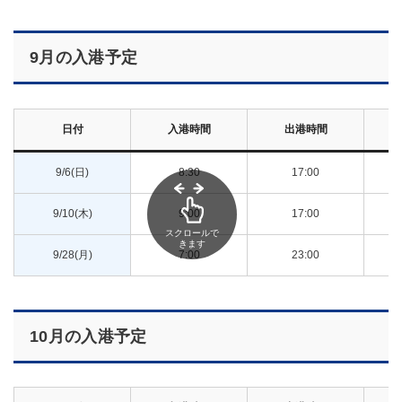
9月の入港予定
日付
入港時間
出港時間
9/6(日)
8:30
17:00
郵
9/10(木)
9:00
17:00
郵
スクロールで
きます
9/28(月)
7:00
23:00
シ
10月の入港予定