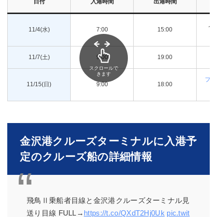
日付
入港時間
出港時間
ノ
11/4(水)
7:00
15:00
ン
11/7(土)
9:00
19:00
M
スクロールで
きます
プリ
11/15(日)
9:00
18:00
金沢港クルーズターミナルに入港予
定のクルーズ船の詳細情報
飛鳥Ⅱ乗船者目線と金沢港クルーズターミナル見
送り目線 FULL→
https://t.co/QXdT2Hj0Uk
pic.twit