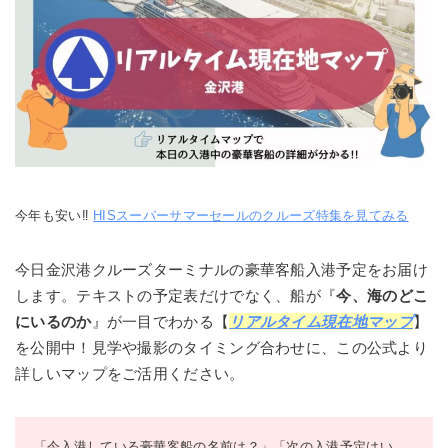
今年も安い‼
HISスーパーサマーセールのクルーズ特集を見てみる
今日金沢港クルーズターミナルの豪華客船入港予定をお届け
します。テキストの予定表だけでなく、船が『
今、海のどこ
にいるのか
』が一目でわかる【
リアルタイム現在地マップ
】
を公開中！見学や撮影のタイミング合わせに、この公式より
詳しいマップをご活用ください。
「今入港している豪華客船の名前は？」「次の入港予定はい