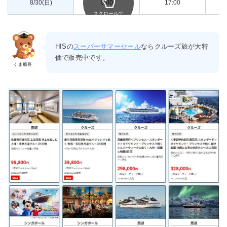
8/30(日)
9:00
17:00
郵
スクロールで
きます
HISの
スーパーサマーセール
ならクルーズ旅が大特
価で販売中です。
くま船長