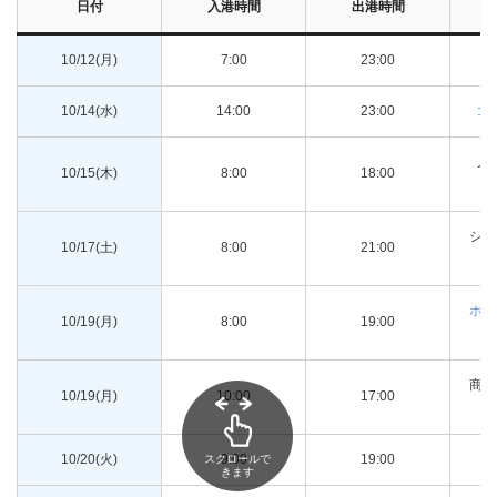
日付
入港時間
出港時間
10/12(月)
7:00
23:00
シ
10/14(水)
14:00
23:00
コ
ノ
10/15(木)
8:00
18:00
ン
シー
10/17(土)
8:00
21:00
ホー
10/19(月)
8:00
19:00
商船
10/19(月)
10:00
17:00
10/20(火)
9:00
19:00
M
スクロールで
きます