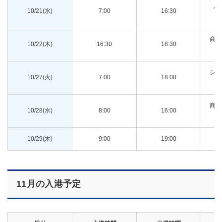
ノ
10/21(水)
7:00
16:30
ン
商船
10/22(木)
16:30
18:30
シー
10/27(火)
7:00
18:00
商船
10/28(水)
8:00
16:00
10/29(木)
9:00
19:00
M
11月の入港予定