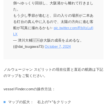
側へゆっくり回頭し、大阪港から離れて行きまし
た。
もう少し季節が進むと、日の入りの場所が二本あ
る灯台の真ん中に入るので、太陽の方向に進む客
船が写真に撮れるかも✨
pic.twitter.com/RbXsLufi
LX
— 津川大輔🇺🇦@大阪の成長を止めるな。
(@dai_tsugawa73)
October 7, 2024
ノルウェージャン スピリットの現在位置と直近の航路は下記
のマップをご覧ください。
vessel Finder.comの操作方法：
マップの拡大： 右上の”+”をクリック