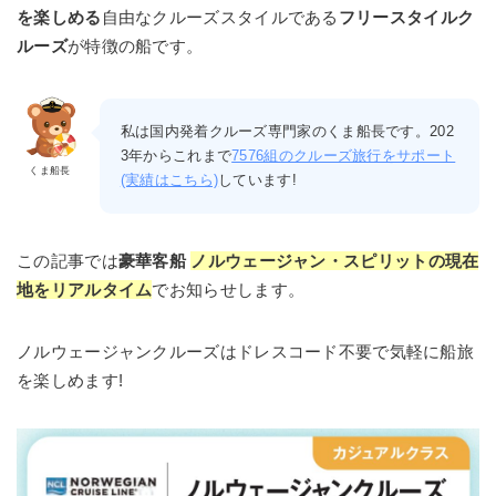
を楽しめる
自由なクルーズスタイルである
フリースタイルク
ルーズ
が特徴の船です。
私は国内発着クルーズ専門家のくま船長です。202
3年からこれまで
7576組のクルーズ旅行をサポート
くま船長
(実績はこちら)
しています!
この記事では
豪華客船
ノルウェージャン・スピリット
の
現在
地をリアルタイム
でお知らせします。
ノルウェージャンクルーズはドレスコード不要で気軽に船旅
を楽しめます!