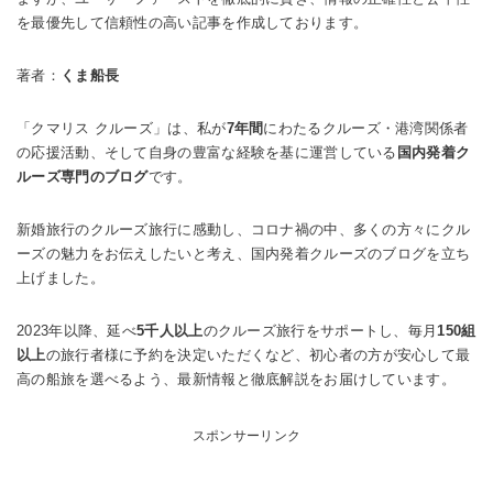
を最優先して信頼性の高い記事を作成しております。
著者：
くま船長
「クマリス クルーズ」は、私が
7年間
にわたるクルーズ・港湾関係者
の応援活動、そして自身の豊富な経験を基に運営している
国内発着ク
ルーズ専門のブログ
です。
新婚旅行のクルーズ旅行に感動し、コロナ禍の中、多くの方々にクル
ーズの魅力をお伝えしたいと考え、国内発着クルーズのブログを立ち
上げました。
2023年以降、延べ
5千人以上
のクルーズ旅行をサポートし、毎月
150組
以上
の旅行者様に予約を決定いただくなど、初心者の方が安心して最
高の船旅を選べるよう、最新情報と徹底解説をお届けしています。
スポンサーリンク