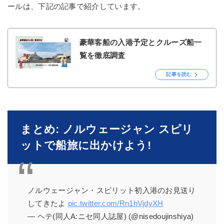
ールは、下記の記事で紹介しています。
豪華客船の入港予定とクルーズ船一
覧を徹底調査
記事を読む
まとめ: ノルウェージャン スピリ
ットで船旅に出かけよう!
ノルウェージャン・スピリット初入港のお見送り
してきたよ
pic.twitter.com/Rn1hVjdyXH
— ヘテ(同人A:ニセ同人誌屋) (@nisedoujinshiya)