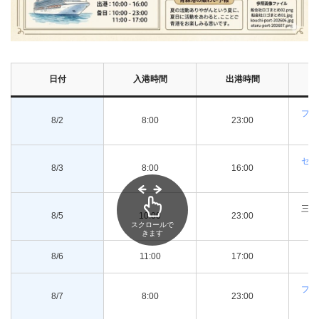
日付
入港時間
出港時間
プリ
8/2
8:00
23:00
セレ
8/3
8:00
16:00
三井
8/5
10:00
23:00
スクロールで
きます
8/6
11:00
17:00
郵
プリ
8/7
8:00
23:00