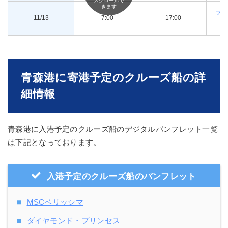
スクロールで
きます
プリ
11/13
7:00
17:00
青森港に寄港予定のクルーズ船の詳
細情報
青森港に入港予定のクルーズ船のデジタルパンフレット一覧
は下記となっております。
入港予定のクルーズ船のパンフレット
MSCベリッシマ
ダイヤモンド・プリンセス