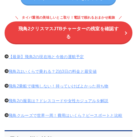
タイパ重視の美味しいとこ取り！電話で頼れるおまかせ船旅
飛鳥2クリスマスJTBチャーターの残室を確認す
る
【最新】飛鳥2の現在地と今後の運航予定
飛鳥2はいくらで乗れる？2泊3日の料金と最安値
飛鳥2乗船で後悔しない！持っていけばよかった持ち物
飛鳥2の服装は？ドレスコードや女性カジュアルを解説
飛鳥クルーズで世界一周！費用はいくら？ピースボートと比較