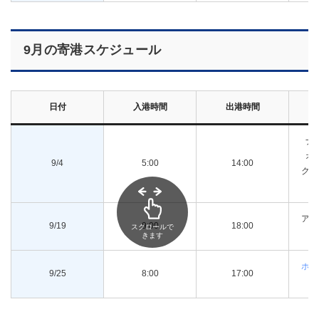
9月の寄港スケジュール
日付
入港時間
出港時間
ナ
オ
9/4
5:00
14:00
ク・
アザ
9/19
9:00
18:00
スクロールで
きます
ホー
9/25
8:00
17:00