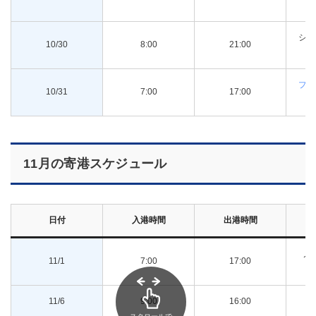
ン
シー
10/30
8:00
21:00
プリ
10/31
7:00
17:00
11月の寄港スケジュール
日付
入港時間
出港時間
ノ
11/1
7:00
17:00
ン
11/6
9:00
16:00
郵