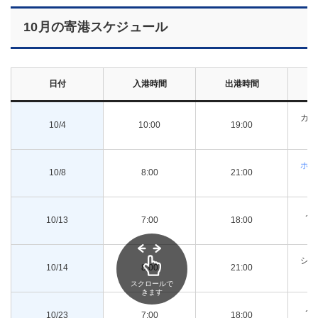
10月の寄港スケジュール
日付
入港時間
出港時間
カー
10/4
10:00
19:00
ホー
10/8
8:00
21:00
ノ
10/13
7:00
18:00
ン
シー
10/14
8:00
21:00
スクロールで
きます
ノ
10/23
7:00
18:00