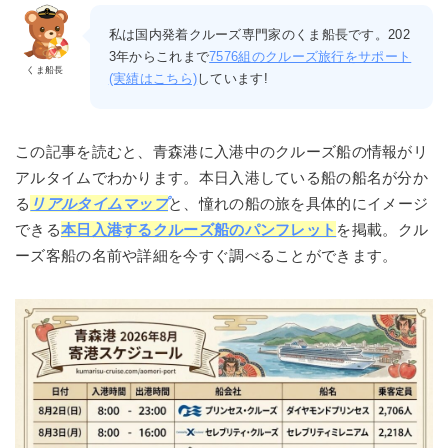
私は国内発着クルーズ専門家のくま船長です。202
3年からこれまで
7576組のクルーズ旅行をサポート
くま船長
(実績はこちら)
しています!
この記事を読むと、青森港に入港中のクルーズ船の情報がリ
アルタイムでわかります。本日入港している船の船名が分か
る
リアルタイムマップ
と、憧れの船の旅を具体的にイメージ
できる
本日入港するクルーズ船のパンフレット
を掲載。クル
ーズ客船の名前や詳細を今すぐ調べることができます。