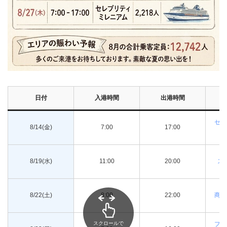
日付
入港時間
出港時間
セレ
8/14(金)
7:00
17:00
8/19(水)
11:00
20:00
ス
8/22(土)
8:00
22:00
商船
プリ
スクロールで