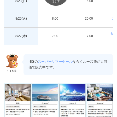
8/23(日)
7:00
16:00
きます
8/25(火)
8:00
20:00
ス
セレ
8/27(木)
7:00
17:00
HISの
スーパーサマーセール
ならクルーズ旅が大特
価で販売中です。
くま船長