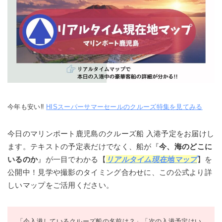
今年も安い‼
HISスーパーサマーセールのクルーズ特集を見てみる
今日のマリンポート鹿児島のクルーズ船 入港予定をお届けし
ます。テキストの予定表だけでなく、船が『
今、海のどこに
いるのか
』が一目でわかる【
リアルタイム現在地マップ
】を
公開中！見学や撮影のタイミング合わせに、この公式より詳
しいマップをご活用ください。
「今入港しているクルーズ船の名前は？」「次の入港予定はい