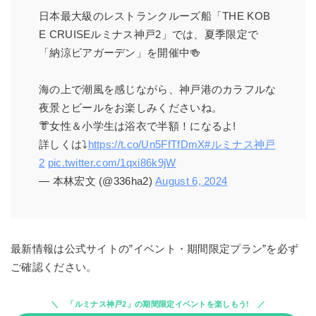
日本最大級のレストランクルーズ船「THE KOB
E CRUISEルミナス神戸2」では、夏季限定で
「納涼ビアガーデン」を開催中🍻
海の上で潮風を感じながら、神戸港のカラフルな
夜景とビールをお楽しみくださいね。
👘女性＆小学生は浴衣で半額！になるよ!
詳しくは⤵
https://t.co/Un5FfTfDmX
#ルミナス神戸
2
pic.twitter.com/1qxi86k9jW
— 本林宏文 (@336ha2)
August 6, 2024
最新情報は公式サイトの”イベント・期間限定プラン”を必ず
ご確認ください。
「ルミナス神戸2」の期間限定イベントを楽しもう!