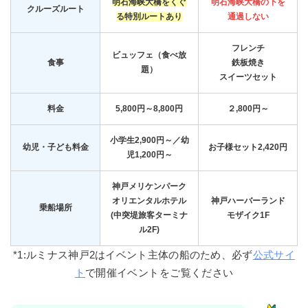
明石海峡大橋をくぐ
明石海峡大橋の下を
クルーズルート
る特別ルートあり
通過しない
フレンチ
ビュッフェ（食べ放
食事
鉄板焼き
題）
スイーツセット
料金
5,800円～8,800円
２,800円～
小学生2,900円～／幼
幼児・子ども料金
お子様セット2,420円
児1,200円～
神戸メリケンパーク
オリエンタルホテル
神戸ハーバーランド
乗船場所
(中突堤旅客ターミナ
モザイク1F
ル2F)
*1:ルミナス神戸2はイベント主体の船のため、必ず
公式サイ
ト
で開催イベント
をご覧ください