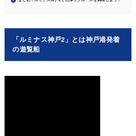
「
ルミナス神戸2
」とは神戸港発着
の遊覧船