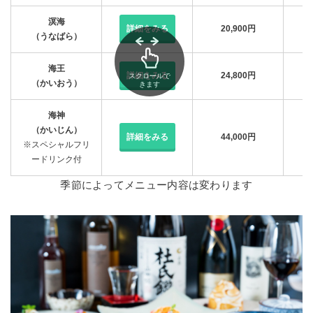
溟海
詳細をみる
20,900円
（うなばら）
海王
詳細をみる
24,800円
スクロールで
（かいおう）
きます
海神
（かいじん）
詳細をみる
44,000円
※スペシャルフリ
ードリンク付
季節によってメニュー内容は変わります