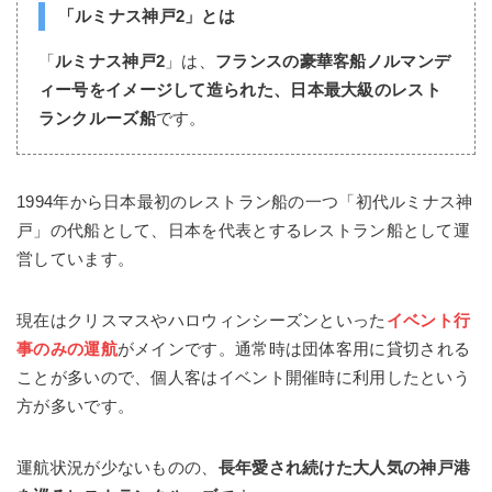
「
ルミナス神戸2
」とは
「
ルミナス神戸2
」は、
フランスの豪華客船ノルマンデ
ィー号をイメージして造られた、日本最大級のレスト
ランクルーズ船
です。
1994年から日本最初のレストラン船の一つ「初代ルミナス神
戸」の代船として、日本を代表とするレストラン船として運
営しています。
現在はクリスマスやハロウィンシーズンといった
イベント行
事のみの運航
がメインです。通常時は団体客用に貸切される
ことが多いので、個人客はイベント開催時に利用したという
方が多いです。
運航状況が少ないものの、
長年愛され続けた大人気の神戸港