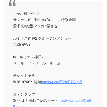
– ̗̀📣お知らせ💁‍♂️
サンテレビ『Heart&Dream』特別企画
愛瀬光×妃那マリカ×栞さな
ルミナス神戸2 クルージングショー
11/3(祝金)
in ルミナス神戸2
サール・ド・メール ルーム
チケット予約
9/18 10:00〜開始
https://t.co/5TNoR7GqoB
ファンクラブ
9/7～より先行予約スタート
pic.twitter.com/QeG
BzhLxnn