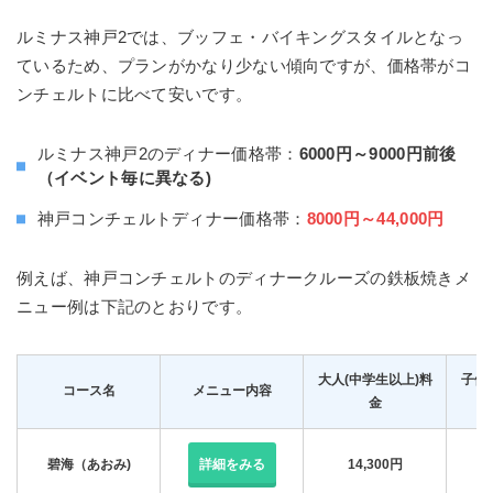
ルミナス神戸2では、ブッフェ・バイキングスタイルとなっ
ているため、プランがかなり少ない傾向ですが、価格帯がコ
ンチェルトに比べて安いです。
ルミナス神戸2のディナー価格帯：
6000円～9000円前後
（イベント毎に異なる)
神戸コンチェルトディナー価格帯：
8000円～44,000円
例えば、神戸コンチェルトのディナークルーズの鉄板焼きメ
ニュー例は下記のとおりです。
大人(中学生以上)料
子供
コース名
メニュー内容
金
碧海（あおみ)
詳細をみる
14,300円